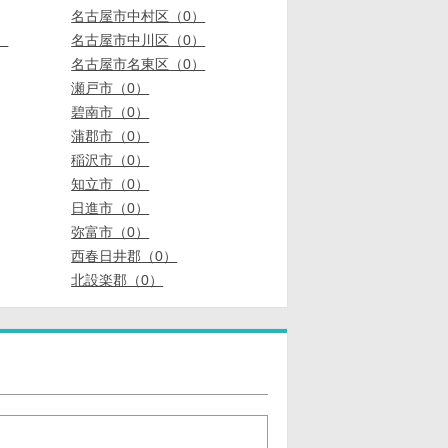
名古屋市中村区（0）
）
名古屋市中川区（0）
名古屋市名東区（0）
瀬戸市（0）
碧南市（0）
蒲郡市（0）
稲沢市（0）
知立市（0）
日進市（0）
弥富市（0）
西春日井郡（0）
北設楽郡（0）