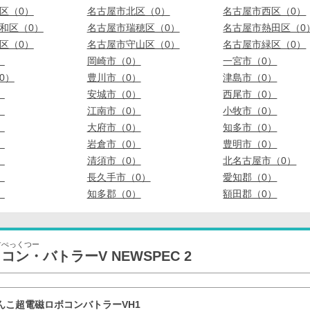
区（0）
名古屋市北区（0）
名古屋市西区（0）
和区（0）
名古屋市瑞穂区（0）
名古屋市熱田区（0
区（0）
名古屋市守山区（0）
名古屋市緑区（0）
）
岡崎市（0）
一宮市（0）
0）
豊川市（0）
津島市（0）
）
安城市（0）
西尾市（0）
）
江南市（0）
小牧市（0）
）
大府市（0）
知多市（0）
）
岩倉市（0）
豊明市（0）
）
清須市（0）
北名古屋市（0）
）
長久手市（0）
愛知郡（0）
）
知多郡（0）
額田郡（0）
すぺっくつー
コン・バトラーV NEWSPEC 2
んこ超電磁ロボコンバトラーVH1