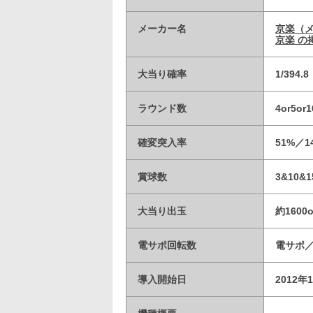
メーカー名
京楽（
京楽 の
大当り確率
1/394
ラウンド数
4or5o
確変突入率
51%／
賞球数
3&10&1
大当り出玉
約1600o
電サポ回転数
電サポ／1
導入開始日
2012年