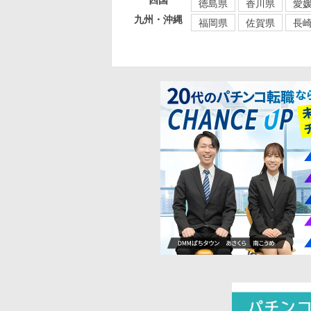
四国
徳島県
香川県
愛
九州・沖縄
福岡県
佐賀県
長