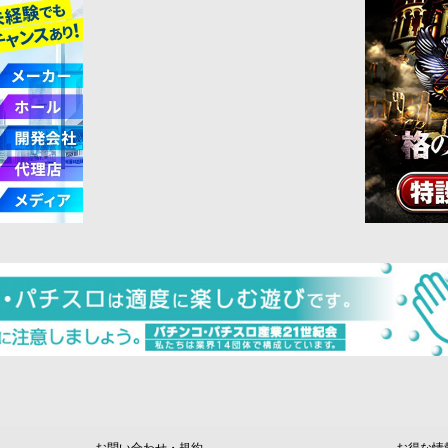
お問い合わせ・規約
お得な情