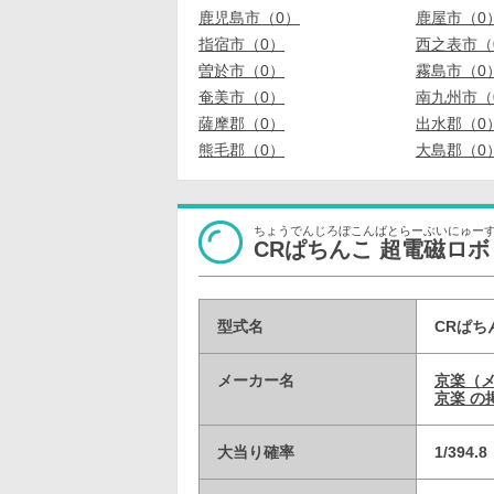
鹿児島市（0）
鹿屋市（0
指宿市（0）
西之表市（
曽於市（0）
霧島市（0
奄美市（0）
南九州市（
薩摩郡（0）
出水郡（0
熊毛郡（0）
大島郡（0
ちょうでんじろぼこんばとらーぶいにゅー
CRぱちんこ 超電磁ロボ 
型式名
CRぱち
メーカー名
京楽（
京楽 の
大当り確率
1/394