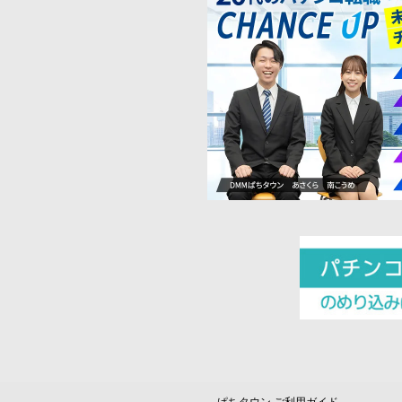
ぱちタウン ご利用ガイド