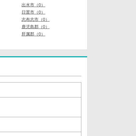
出水市（0）
日置市（0）
志布志市（0）
鹿児島郡（0）
肝属郡（0）