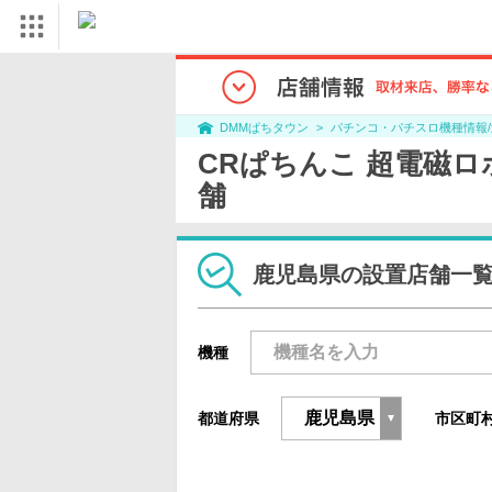
パチンコ・パチスロ機種情報
DMMぱちタウン
CRぱちんこ 超電磁ロ
舗
鹿児島県の設置店舗一
機種
都道府県
市区町