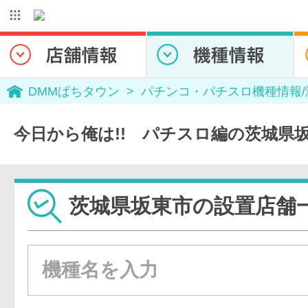
DMMぱちタウン
パチンコ・パチスロ機種情報
今日から俺は!! パチスロ編の茨城県
茨城県坂東市の設置店舗