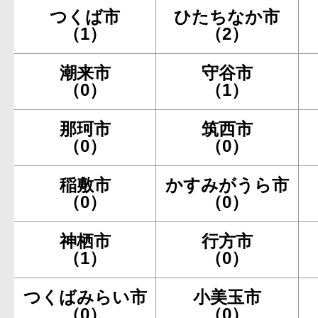
つくば市
ひたちなか市
（1）
（2）
潮来市
守谷市
（0）
（1）
那珂市
筑西市
（0）
（0）
稲敷市
かすみがうら市
（0）
（0）
神栖市
行方市
（1）
（0）
つくばみらい市
小美玉市
（0）
（0）