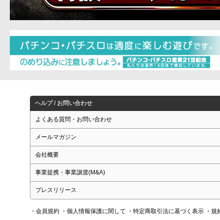
ヘルプ / お問い合わせ
よくある質問・お問い合わせ
メールマガジン
会社概要
事業提携・事業譲渡(M&A)
プレスリリース
・会員規約
・個人情報保護に関して
・特定商取引法に基づく表示
・規