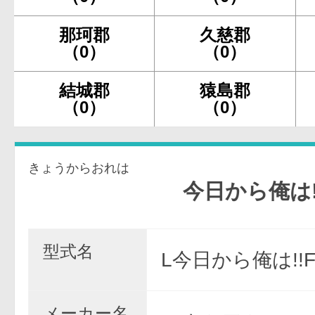
那珂郡
久慈郡
（0）
（0）
結城郡
猿島郡
（0）
（0）
きょうからおれは
今日から俺は!! パ
型式名
L今日から俺は!!F
メーカー名