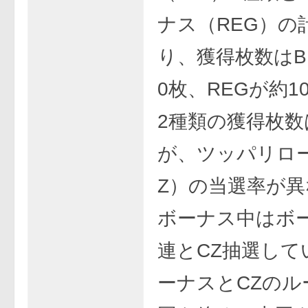
ナス（REG）の
り、獲得枚数はBI
0枚、REGが約10
2種類の獲得枚数
が、ツッパリロ
Z）の当選率が異
ボーナス中はボー
連とCZ抽選して
ーナスとCZのル