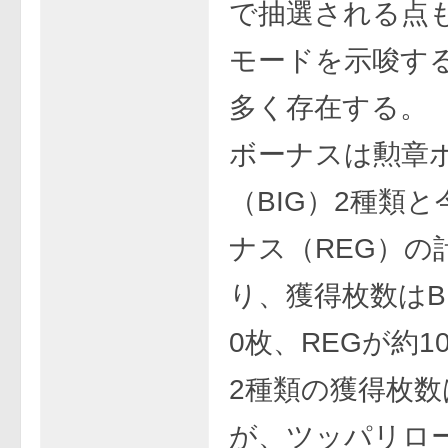
で抽選される点
モードを示唆す
多く存在する。
ボーナスは勲章
（BIG）2種類
ナス（REG）の
り、獲得枚数はBI
0枚、REGが約10
2種類の獲得枚数
が、ツッパリロ