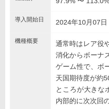
97.9% 〜 113.0
導入開始日
2024年10月07
機種概要
通常時はレア役
消化からボーナ
ゲーム性で、ボ
天国期待度が約5
ところが大きな
内部的に次次回