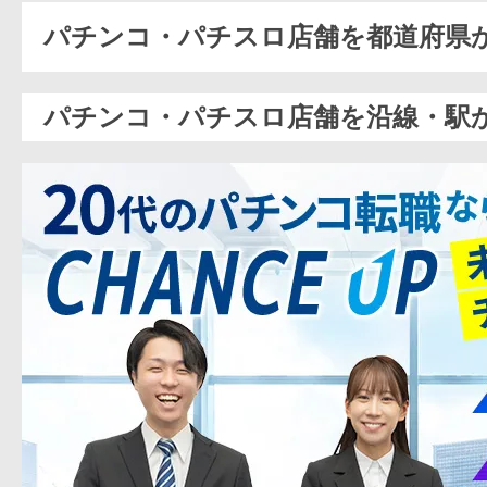
パチンコ・パチスロ店舗を都道府県
パチンコ・パチスロ店舗を沿線・駅