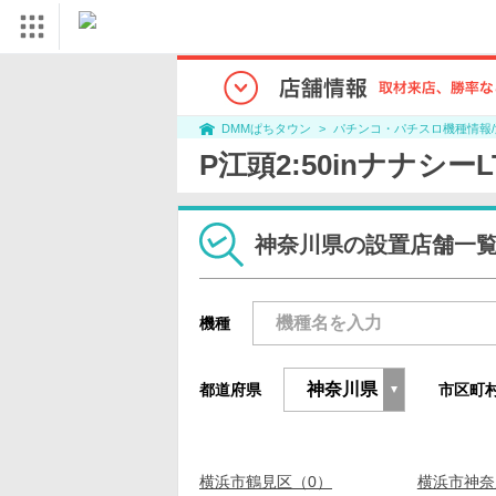
パチンコ・パチスロ機種情報
DMMぱちタウン
P江頭2:50inナナ
神奈川県の設置店舗一
機種
都道府県
市区町
横浜市鶴見区（0）
横浜市神奈