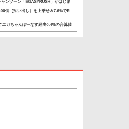
ャンゾーン「EGASYRUSH」がはじま
500個（払い出し）を上乗せ＆7.6%でR
しえてエガちゃんぼーなす経由0.4%の合算値