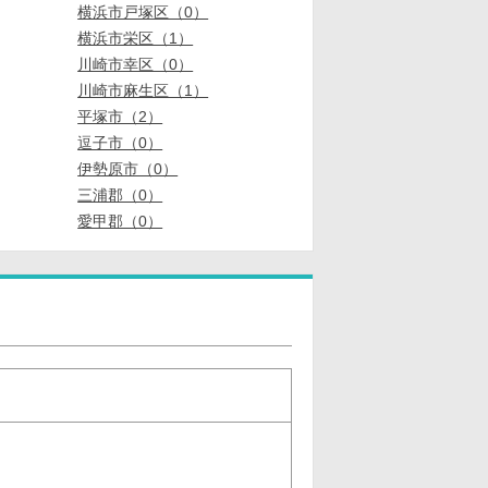
横浜市戸塚区（0）
横浜市栄区（1）
川崎市幸区（0）
川崎市麻生区（1）
平塚市（2）
逗子市（0）
伊勢原市（0）
三浦郡（0）
愛甲郡（0）