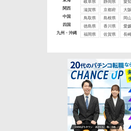
東海
岐阜県
静岡県
愛
関西
滋賀県
京都府
大
中国
鳥取県
島根県
岡
四国
徳島県
香川県
愛
九州・沖縄
福岡県
佐賀県
長