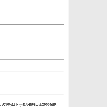
の50%はトータル獲得出玉2900個以