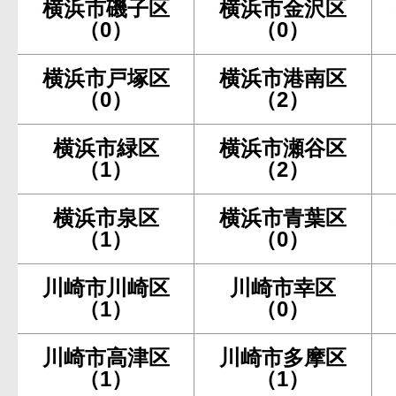
横浜市磯子区
横浜市金沢区
（0）
（0）
横浜市戸塚区
横浜市港南区
（0）
（2）
横浜市緑区
横浜市瀬谷区
（1）
（2）
横浜市泉区
横浜市青葉区
（1）
（0）
川崎市川崎区
川崎市幸区
（1）
（0）
川崎市高津区
川崎市多摩区
（1）
（1）