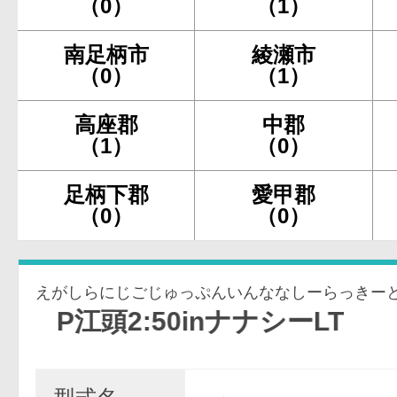
（0）
（1）
南足柄市
綾瀬市
（0）
（1）
高座郡
中郡
（1）
（0）
足柄下郡
愛甲郡
（0）
（0）
えがしらにじごじゅっぷんいんななしーらっきー
江頭2:50inナナシーLT