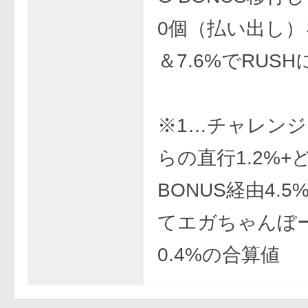
0個（払い出し）
＆7.6%でRUS
※1…チャレンジ
らの直行1.2%+
BONUS経由4.5
てエガちゃんぼ
0.4%の合算値