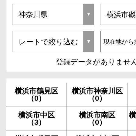
現在地から
登録データがありませ
横浜市鶴見区
横浜市神奈川区
（0）
（0）
横浜市中区
横浜市南区
横
（3）
（0）