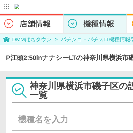
DMMぱちタウン
パチンコ・パチスロ機種情報
P江頭2:50inナナシーLTの神奈川県横浜
神奈川県横浜市磯子区の
一覧