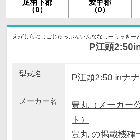
足柄下郡
愛甲郡
（0）
（0）
えがしらにじごじゅっぷんいんななしーらっきー
P江頭2:50inナナ
型式名
P江頭2:50 inナ
メーカー名
豊丸（メーカー
ト）
豊丸 の掲載機種