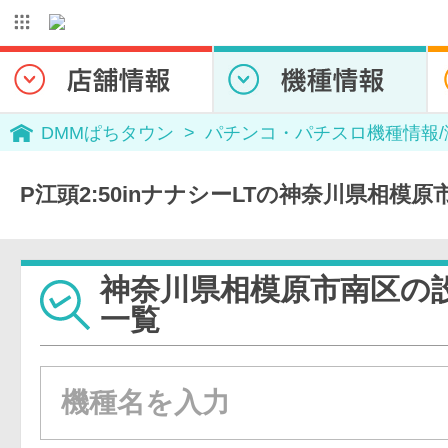
DMMぱちタウン
パチンコ・パチスロ機種情報
P江頭2:50inナナシーLTの神奈川県相模
神奈川県相模原市南区の
一覧