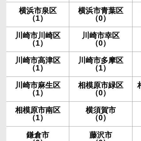
横浜市泉区
横浜市青葉区
（1）
（0）
川崎市川崎区
川崎市幸区
（1）
（0）
川崎市高津区
川崎市多摩区
（1）
（1）
川崎市麻生区
相模原市緑区
（1）
（0）
相模原市南区
横須賀市
（1）
（0）
鎌倉市
藤沢市