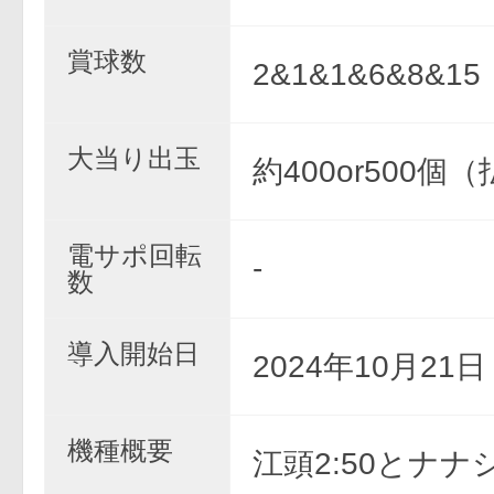
賞球数
2&1&1&6&8&15
大当り出玉
約400or500個
電サポ回転
-
数
導入開始日
2024年10月21
機種概要
江頭2:50とナ