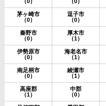
（0）
（0）
茅ヶ崎市
逗子市
（0）
（0）
秦野市
厚木市
（0）
（1）
伊勢原市
海老名市
（0）
（1）
南足柄市
綾瀬市
（0）
（1）
高座郡
中郡
（1）
（0）