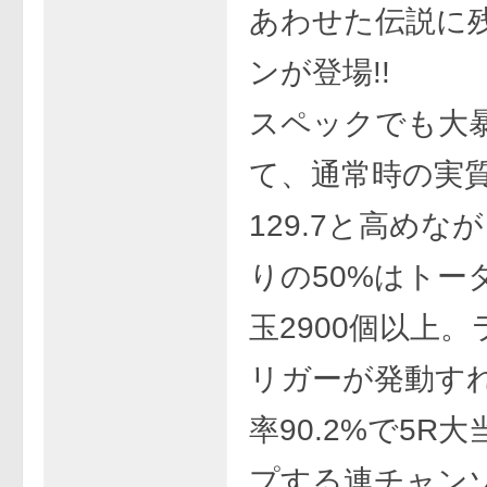
あわせた伝説に
ンが登場!!
スペックでも大
て、通常時の実質
129.7と高めな
りの50%はトー
玉2900個以上
リガーが発動す
率90.2%で5R
プする連チャン