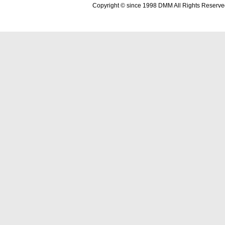
Copyright © since 1998 DMM All Rights Reserve