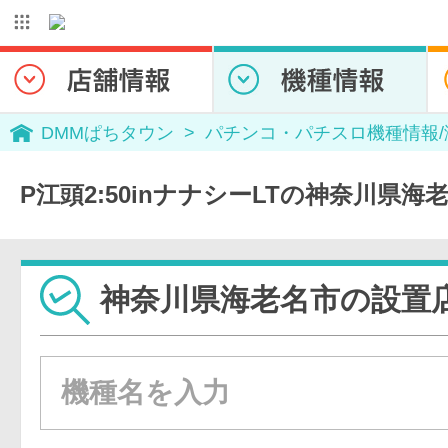
DMMぱちタウン
パチンコ・パチスロ機種情報
P江頭2:50inナナシーLTの神奈川県
神奈川県海老名市の設置