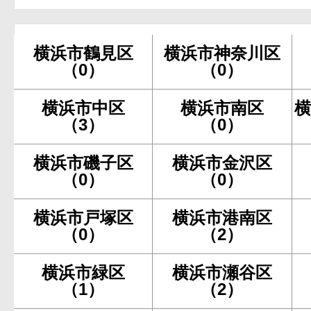
横浜市鶴見区
横浜市神奈川区
（0）
（0）
横浜市中区
横浜市南区
横
（3）
（0）
横浜市磯子区
横浜市金沢区
（0）
（0）
横浜市戸塚区
横浜市港南区
（0）
（2）
横浜市緑区
横浜市瀬谷区
（1）
（2）