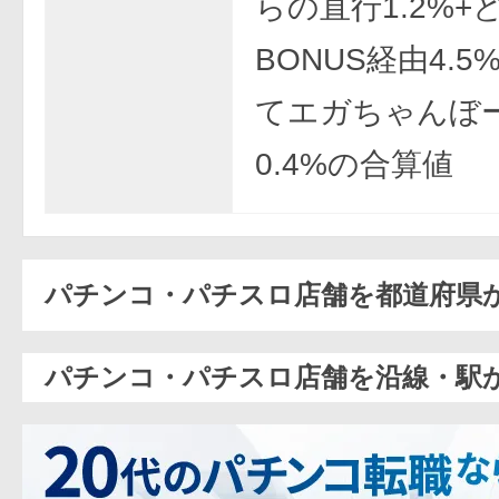
らの直行1.2%+
BONUS経由4.5
てエガちゃんぼ
0.4%の合算値
パチンコ・パチスロ店舗を都道府県
パチンコ・パチスロ店舗を沿線・駅