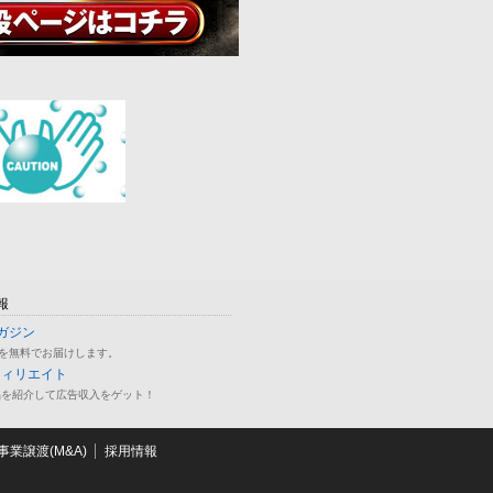
報
ガジン
を無料でお届けします。
フィリエイト
品を紹介して広告収入をゲット！
業譲渡(M&A)
採用情報