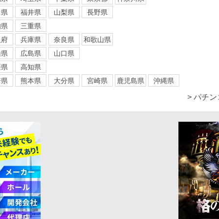
川県
福井県
山梨県
長野県
知県
三重県
阪府
兵庫県
奈良県
和歌山県
山県
広島県
山口県
媛県
高知県
崎県
熊本県
大分県
宮崎県
鹿児島県
沖縄県
> パチ