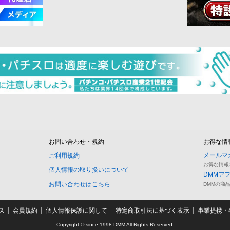
お問い合わせ・規約
お得な情
メールマ
ご利用規約
お得な情報
個人情報の取り扱いについて
DMMア
お問い合わせはこちら
DMMの商
ス
会員規約
個人情報保護に関して
特定商取引法に基づく表示
事業提携・事
Copyright © since 1998 DMM All Rights Reserved.