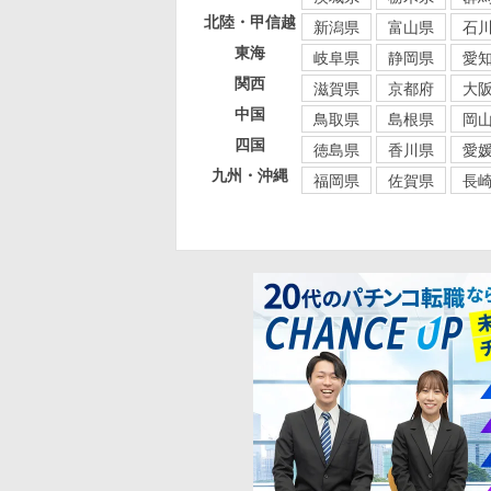
北陸・甲信越
新潟県
富山県
石
東海
岐阜県
静岡県
愛
関西
滋賀県
京都府
大
中国
鳥取県
島根県
岡
四国
徳島県
香川県
愛
九州・沖縄
福岡県
佐賀県
長