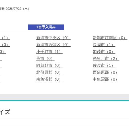
2026/07/22（水）
1台導入済み
（1）
新潟市中央区（0）
新潟市江南区（0）
（0）
新潟市西蒲区（0）
長岡市（1）
0）
小千谷市（1）
加茂市（0）
）
燕市（0）
糸魚川市（2）
）
阿賀野市（0）
佐渡市（1）
）
北蒲原郡（0）
西蒲原郡（0）
）
南魚沼郡（0）
中魚沼郡（0）
イズ