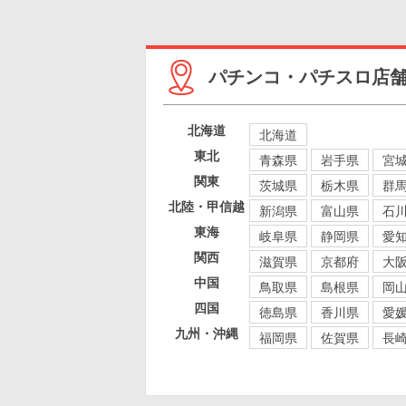
パチンコ・パチスロ店
北海道
北海道
東北
青森県
岩手県
宮
関東
茨城県
栃木県
群
北陸・甲信越
新潟県
富山県
石
東海
岐阜県
静岡県
愛
関西
滋賀県
京都府
大
中国
鳥取県
島根県
岡
四国
徳島県
香川県
愛
九州・沖縄
福岡県
佐賀県
長