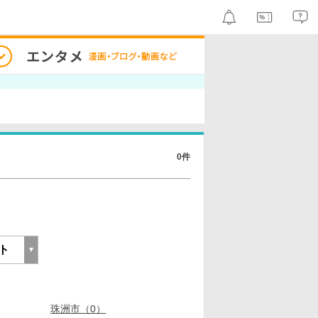
0件
珠洲市（0）