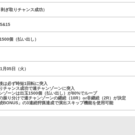
（剥ぎ取りチャンス成功）
5&15
r1500個（払い出し）
11月05日（火）
後は必ず時短1回転に突入
取りチャンス成功で連チャンゾーンに突入
ンゾーンは出玉1500個（払い出し）が80%でループ
の振り分けで連チャンゾーンの継続（10R）or非継続（2R）が決定
続BONUS」の3連続狩猟達成で演出スキップ機能を使用可能