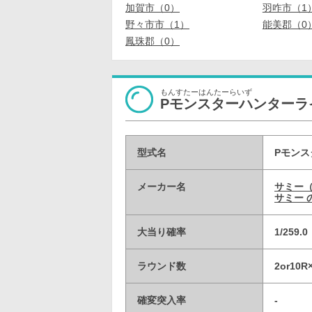
加賀市（0）
羽咋市（1
野々市市（1）
能美郡（0
鳳珠郡（0）
もんすたーはんたーらいず
Pモンスターハンターラ
型式名
Pモンス
メーカー名
サミー
サミー 
大当り確率
1/259
ラウンド数
2or10
確変突入率
-