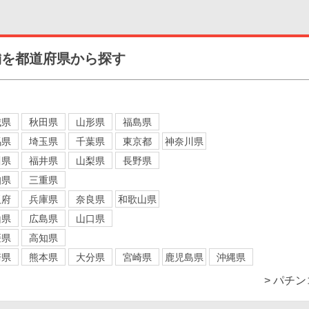
舗を都道府県から探す
城県
秋田県
山形県
福島県
馬県
埼玉県
千葉県
東京都
神奈川県
川県
福井県
山梨県
長野県
知県
三重県
阪府
兵庫県
奈良県
和歌山県
山県
広島県
山口県
媛県
高知県
崎県
熊本県
大分県
宮崎県
鹿児島県
沖縄県
> パチ