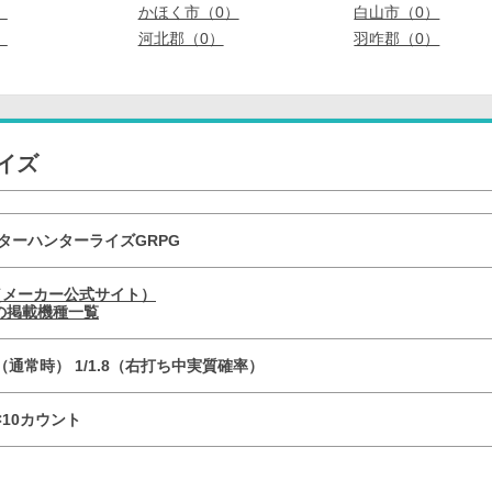
）
かほく市（0）
白山市（0）
）
河北郡（0）
羽咋郡（0）
イズ
ターハンターライズGRPG
（メーカー公式サイト）
の掲載機種一覧
.0（通常時） 1/1.8（右打ち中実質確率）
R×10カウント