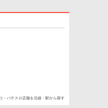
ンコ・パチスロ店舗を沿線・駅から探す