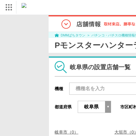
パチンコ・パチスロ機種情報
DMMぱちタウン
Pモンスターハンター
岐阜県の設置店舗一覧
機種
都道府県
市区町
岐阜市（0）
大垣市（0