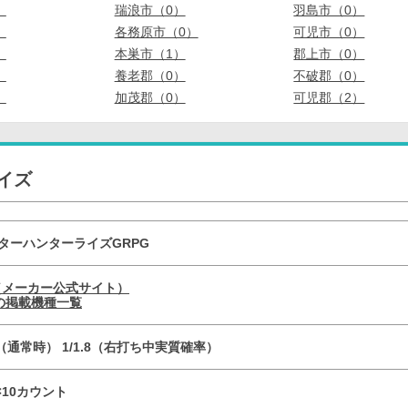
）
瑞浪市（0）
羽島市（0）
）
各務原市（0）
可児市（0）
）
本巣市（1）
郡上市（0）
）
養老郡（0）
不破郡（0）
）
加茂郡（0）
可児郡（2）
イズ
ターハンターライズGRPG
（メーカー公式サイト）
の掲載機種一覧
.0（通常時） 1/1.8（右打ち中実質確率）
R×10カウント