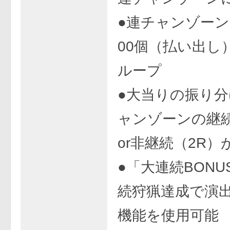
●連チャンゾーン
00個（払い出し
ループ
●大当りの振り
ャンゾーンの継続
or非継続（2R）
●「大連続BONU
続狩猟達成で演
機能を使用可能