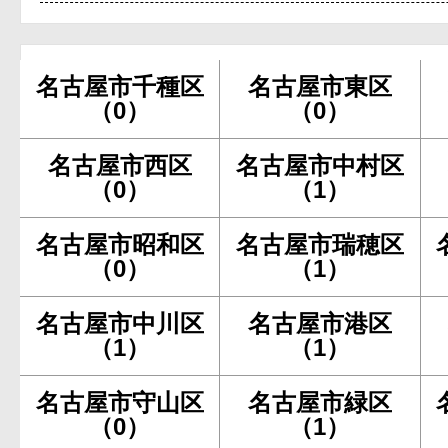
名古屋市千種区
名古屋市東区
（0）
（0）
名古屋市西区
名古屋市中村区
（0）
（1）
名古屋市昭和区
名古屋市瑞穂区
（0）
（1）
名古屋市中川区
名古屋市港区
（1）
（1）
名古屋市守山区
名古屋市緑区
（0）
（1）