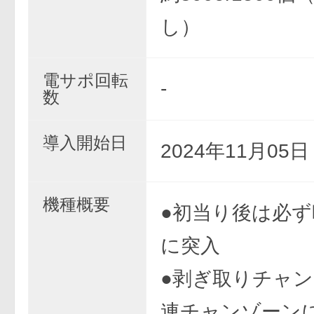
し）
電サポ回転
-
数
導入開始日
2024年11月05
機種概要
●初当り後は必ず
に突入
●剥ぎ取りチャ
連チャンゾーン