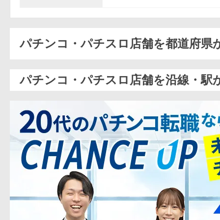
パチンコ・パチスロ店舗を都道府県
パチンコ・パチスロ店舗を沿線・駅