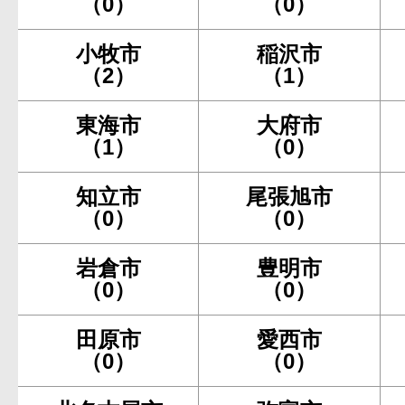
（0）
（0）
小牧市
稲沢市
（2）
（1）
東海市
大府市
（1）
（0）
知立市
尾張旭市
（0）
（0）
岩倉市
豊明市
（0）
（0）
田原市
愛西市
（0）
（0）