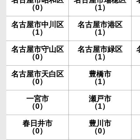
（0）
（1）
名古屋市中川区
名古屋市港区
（1）
（1）
名古屋市守山区
名古屋市緑区
（0）
（1）
名古屋市天白区
豊橋市
（0）
（1）
一宮市
瀬戸市
（0）
（1）
春日井市
豊川市
（0）
（0）