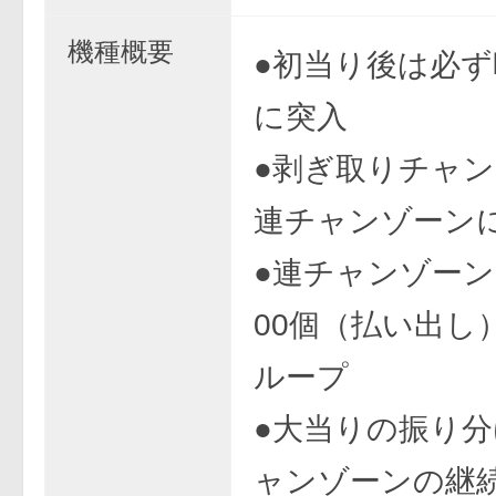
機種概要
●初当り後は必ず
に突入
●剥ぎ取りチャ
連チャンゾーン
●連チャンゾーン
00個（払い出し
ループ
●大当りの振り
ャンゾーンの継続