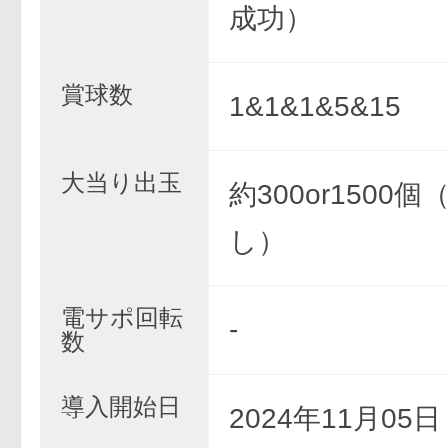
成功）
賞球数
1&1&1&5&15
大当り出玉
約300or1500
し）
電サポ回転
-
数
導入開始日
2024年11月05