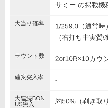
サミー の掲載機
大当り確率
1/259.0（通常時）
（右打ち中実質
ラウンド数
2or10R×10カウ
確変突入率
-
大連続BON
約50%（剥ぎ取
US突入