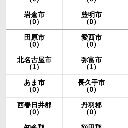
岩倉市
豊明市
（0）
（0）
田原市
愛西市
（0）
（0）
北名古屋市
弥富市
（1）
（1）
あま市
長久手市
（0）
（0）
西春日井郡
丹羽郡
（0）
（0）
知多郡
額田郡