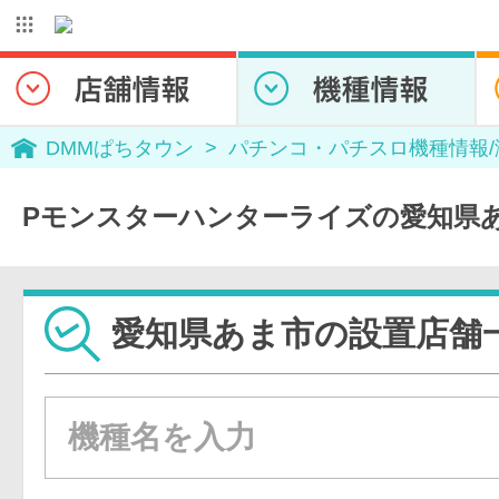
DMMぱちタウン
パチンコ・パチスロ機種情報
Pモンスターハンターライズの愛知県
愛知県あま市の設置店舗