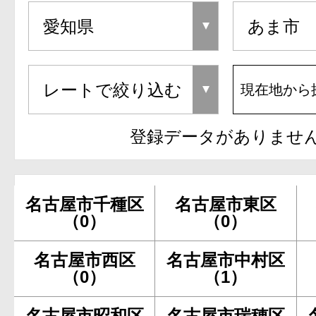
現在地から
登録データがありませ
名古屋市千種区
名古屋市東区
（0）
（0）
名古屋市西区
名古屋市中村区
（0）
（1）
名古屋市昭和区
名古屋市瑞穂区