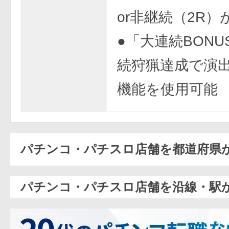
or非継続（2R）
●「大連続BONU
続狩猟達成で演
機能を使用可能
パチンコ・パチスロ店舗を都道府県
パチンコ・パチスロ店舗を沿線・駅