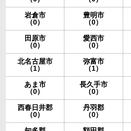
岩倉市
豊明市
（0）
（0）
田原市
愛西市
（0）
（0）
北名古屋市
弥富市
（1）
（1）
あま市
長久手市
（0）
（0）
西春日井郡
丹羽郡
（0）
（0）
知多郡
額田郡