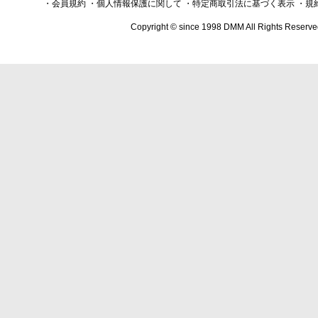
・会員規約
・個人情報保護に関して
・特定商取引法に基づく表示
・規
Copyright © since 1998 DMM All Rights Reserve