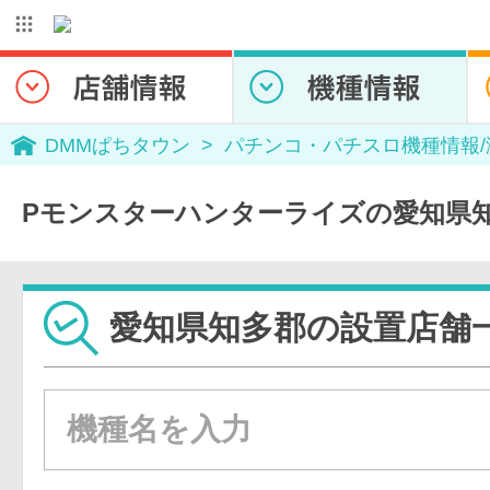
DMMぱちタウン
パチンコ・パチスロ機種情報
Pモンスターハンターライズの愛知県
愛知県知多郡の設置店舗