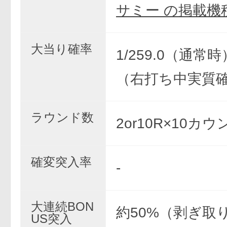
サミー の掲載機
大当り確率
1/259.0（通常時）
（右打ち中実質
ラウンド数
2or10R×10カウ
確変突入率
-
大連続BON
約50%（剥ぎ取
US突入