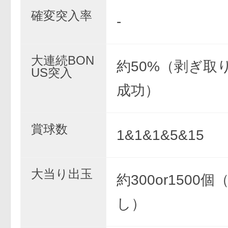
確変突入率
-
大連続BON
約50%（剥ぎ取
US突入
成功）
賞球数
1&1&1&5&15
大当り出玉
約300or1500
し）