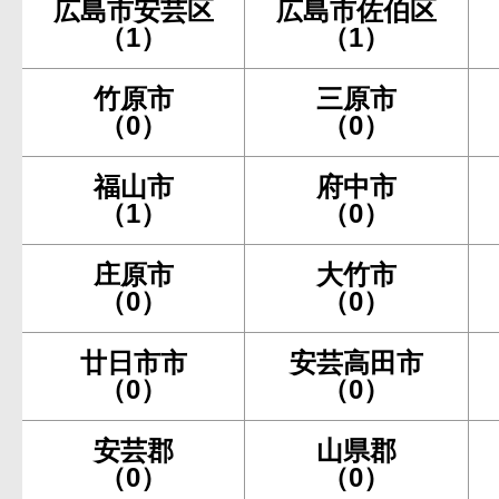
広島市安芸区
広島市佐伯区
（1）
（1）
竹原市
三原市
（0）
（0）
福山市
府中市
（1）
（0）
庄原市
大竹市
（0）
（0）
廿日市市
安芸高田市
（0）
（0）
安芸郡
山県郡
（0）
（0）