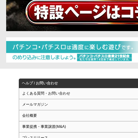
ヘルプ / お問い合わせ
よくある質問・お問い合わせ
メールマガジン
会社概要
事業提携・事業譲渡(M&A)
プレスリリース