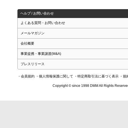
ヘルプ / お問い合わせ
よくある質問・お問い合わせ
メールマガジン
会社概要
事業提携・事業譲渡(M&A)
プレスリリース
・会員規約
・個人情報保護に関して
・特定商取引法に基づく表示
・規
Copyright © since 1998 DMM All Rights Reserve