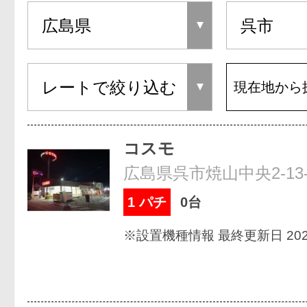
現在地から
コスモ
広島県呉市焼山中央2-13-
1 パチ
0台
※設置機種情報 最終更新日 2026