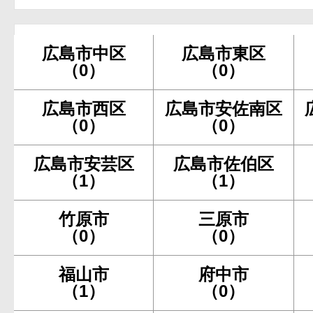
広島市中区
広島市東区
（0）
（0）
広島市西区
広島市安佐南区
（0）
（0）
広島市安芸区
広島市佐伯区
（1）
（1）
竹原市
三原市
（0）
（0）
福山市
府中市
（1）
（0）