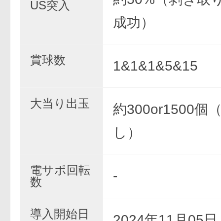
US突入
成功）
賞球数
1&1&1&5&15
大当り出玉
約300or1500
し）
電サポ回転
-
数
導入開始日
2024年11月05