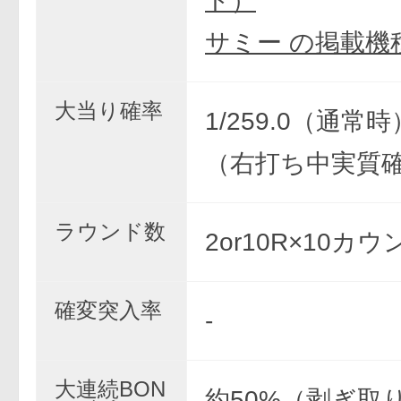
ト）
サミー の掲載機
大当り確率
1/259.0（通常時）
（右打ち中実質
ラウンド数
2or10R×10カウ
確変突入率
-
大連続BON
約50%（剥ぎ取