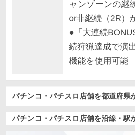
ャンゾーンの継続
or非継続（2R）
●「大連続BONU
続狩猟達成で演
機能を使用可能
パチンコ・パチスロ店舗を都道府県
パチンコ・パチスロ店舗を沿線・駅