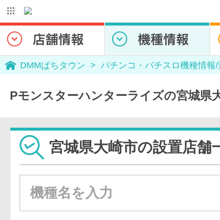
DMMぱちタウン
パチンコ・パチスロ機種情報
Pモンスターハンターライズの宮城県
宮城県大崎市の設置店舗