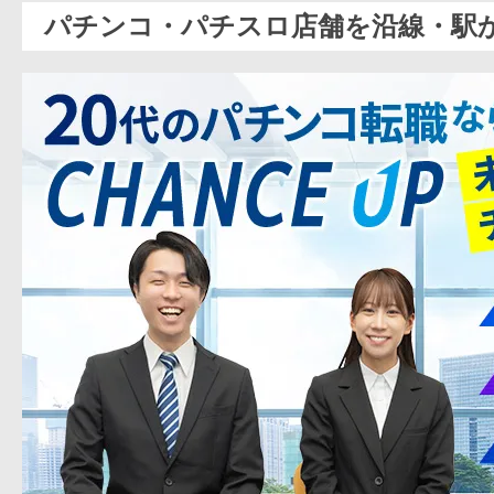
パチンコ・パチスロ店舗を沿線・駅