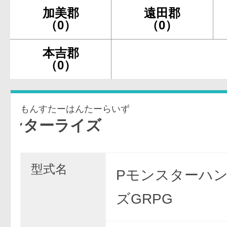
加美郡
遠田郡
（0）
（0）
本吉郡
（0）
もんすたーはんたーらいず
ーライズ
型式名
Pモンスターハ
ズGRPG