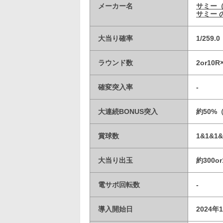
メーカー名
サミー
サミー 
大当り確率
1/259
ラウンド数
2or10
確変突入率
-
大連続BONUS突入
約50%
賞球数
1&1&1&
大当り出玉
約300o
電サポ回転数
-
導入開始日
2024年