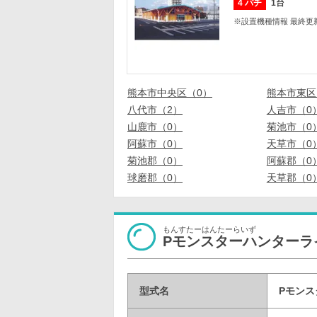
4 パチ
1台
※設置機種情報 最終更新日 
熊本市中央区（0）
熊本市東区
八代市（2）
人吉市（0
山鹿市（0）
菊池市（0
阿蘇市（0）
天草市（0
菊池郡（0）
阿蘇郡（0
球磨郡（0）
天草郡（0
もんすたーはんたーらいず
Pモンスターハンターラ
型式名
Pモンス