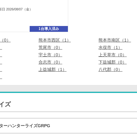
2026/08/07（金）
1台導入済み
（0）
熊本市西区（1）
熊本市南区（1）
）
荒尾市（0）
水俣市（1）
）
宇土市（0）
上天草市（0）
）
合志市（0）
下益城郡（0）
）
上益城郡（1）
八代郡（0）
）
イズ
ターハンターライズGRPG