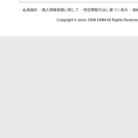
・会員規約
・個人情報保護に関して
・特定商取引法に基づく表示
・規
Copyright © since 1998 DMM All Rights Reserve