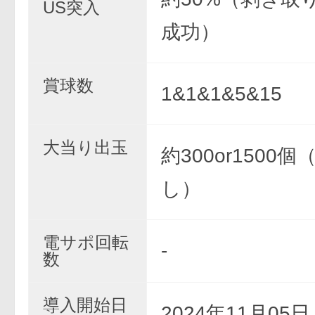
US突入
成功）
賞球数
1&1&1&5&15
大当り出玉
約300or1500
し）
電サポ回転
-
数
導入開始日
2024年11月05