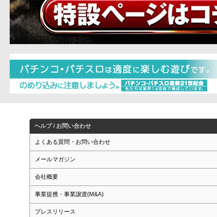
ヘルプ / お問い合わせ
よくある質問・お問い合わせ
メールマガジン
会社概要
事業提携・事業譲渡(M&A)
プレスリリース