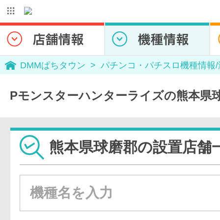
DMMぱちタウン
パチンコ・パチスロ機種情報
Pモンスターハンターライズの熊本県
熊本県球磨郡の設置店舗