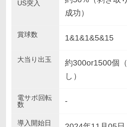
US突入
成功）
賞球数
1&1&1&5&15
大当り出玉
約300or1500
し）
電サポ回転
-
数
導入開始日
2024年11月05