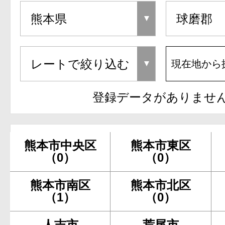
現在地から
登録データがありませ
熊本市中央区
熊本市東区
（0）
（0）
熊本市南区
熊本市北区
（1）
（0）
人吉市
荒尾市