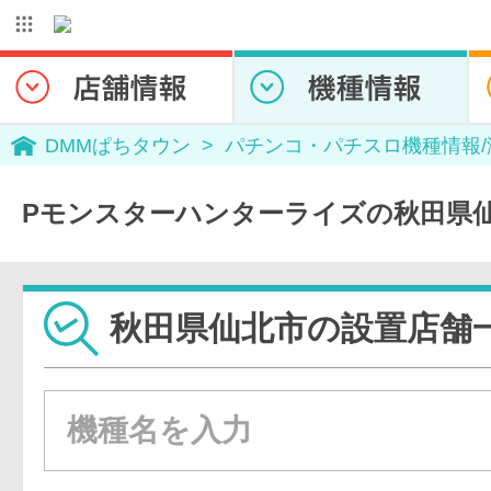
DMMぱちタウン
パチンコ・パチスロ機種情報
Pモンスターハンターライズの秋田県
秋田県仙北市の設置店舗