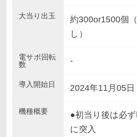
大当り出玉
約300or1500
し）
電サポ回転
-
数
導入開始日
2024年11月05
機種概要
●初当り後は必ず
に突入