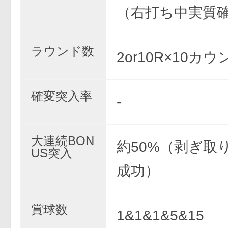
（右打ち中実質
ラウンド数
2or10R×10カウ
確変突入率
-
大連続BON
約50%（剥ぎ取
US突入
成功）
賞球数
1&1&1&5&15