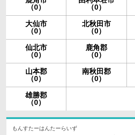
（0）
（0）
大仙市
北秋田市
（0）
（0）
仙北市
鹿角郡
（0）
（0）
山本郡
南秋田郡
（0）
（0）
雄勝郡
（0）
もんすたーはんたーらいず