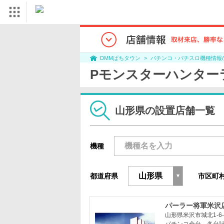
パチンコ・パチスロ機種情報
DMMぱちタウン
Pモンスターハンター
山形県の設置店舗一覧
機種
都道府県
市区町
パーラー将軍米沢
山形県米沢市城北1-6-