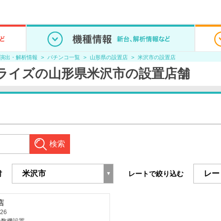
/演出・解析情報
パチンコ一覧
山形県の設置店
米沢市の設置店
ライズの山形県米沢市の設置店舗
検索
村
レートで絞り込む
店
26