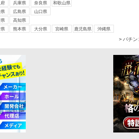
阪府
兵庫県
奈良県
和歌山県
山県
広島県
山口県
媛県
高知県
崎県
熊本県
大分県
宮崎県
鹿児島県
沖縄県
> パチ