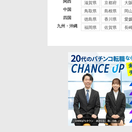
関西
滋賀県
京都府
大
中国
鳥取県
島根県
岡
四国
徳島県
香川県
愛
九州・沖縄
福岡県
佐賀県
長