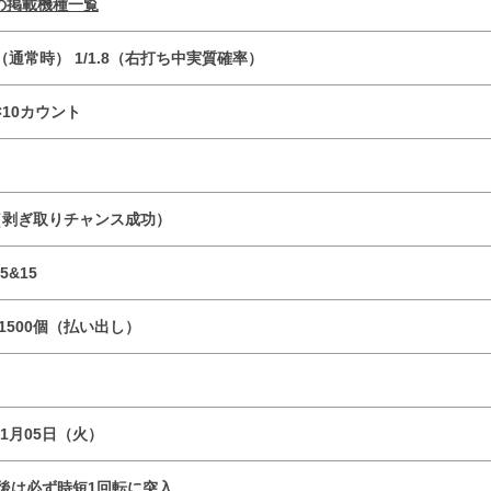
の掲載機種一覧
.0（通常時） 1/1.8（右打ち中実質確率）
R×10カウント
（剥ぎ取りチャンス成功）
5&15
r1500個（払い出し）
11月05日（火）
後は必ず時短1回転に突入