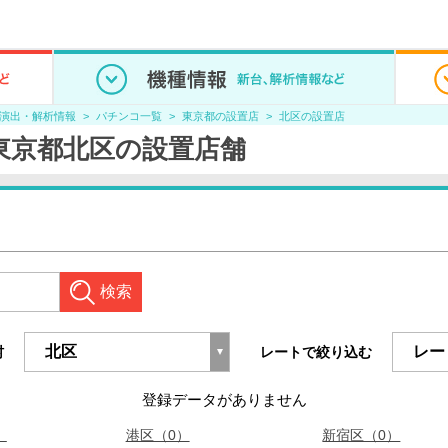
/演出・解析情報
パチンコ一覧
東京都の設置店
北区の設置店
の東京都北区の設置店舗
検索
村
レートで絞り込む
登録データがありません
）
港区（0）
新宿区（0）