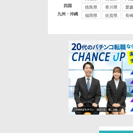
四国
徳島県
香川県
愛
九州・沖縄
福岡県
佐賀県
長