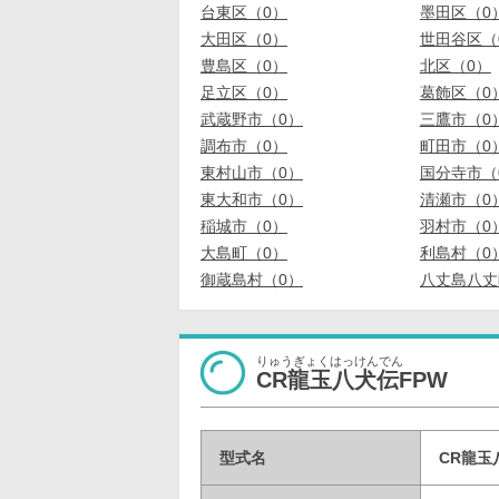
台東区（0）
墨田区（0
大田区（0）
世田谷区（
豊島区（0）
北区（0）
足立区（0）
葛飾区（0
武蔵野市（0）
三鷹市（0
調布市（0）
町田市（0
東村山市（0）
国分寺市（
東大和市（0）
清瀬市（0
稲城市（0）
羽村市（0
大島町（0）
利島村（0
御蔵島村（0）
八丈島八丈
りゅうぎょくはっけんでん
CR龍玉八犬伝FPW
型式名
CR龍玉