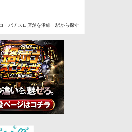
ンコ・パチスロ店舗を沿線・駅から探す