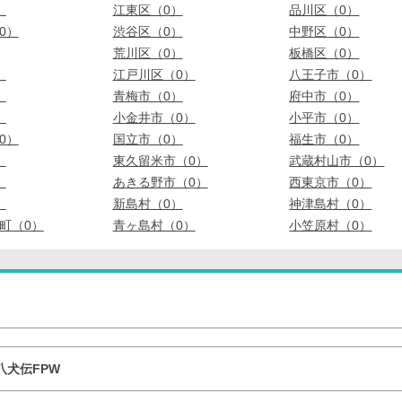
）
江東区（0）
品川区（0）
0）
渋谷区（0）
中野区（0）
荒川区（0）
板橋区（0）
）
江戸川区（0）
八王子市（0）
）
青梅市（0）
府中市（0）
）
小金井市（0）
小平市（0）
0）
国立市（0）
福生市（0）
）
東久留米市（0）
武蔵村山市（0）
）
あきる野市（0）
西東京市（0）
）
新島村（0）
神津島村（0）
町（0）
青ヶ島村（0）
小笠原村（0）
八犬伝FPW