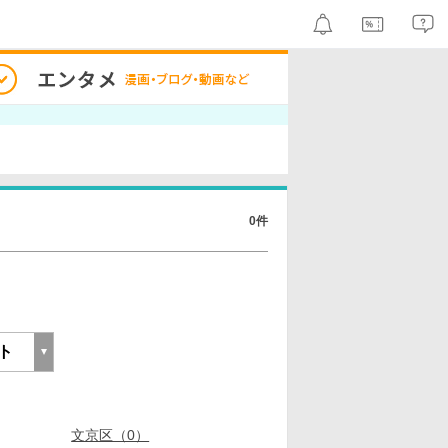
0件
文京区（0）