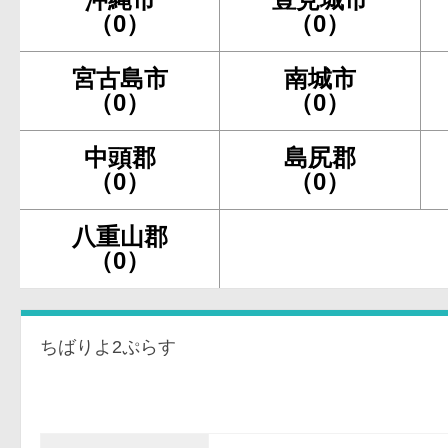
（0）
（0）
宮古島市
南城市
（0）
（0）
中頭郡
島尻郡
（0）
（0）
八重山郡
（0）
ちばりよ2ぷらす