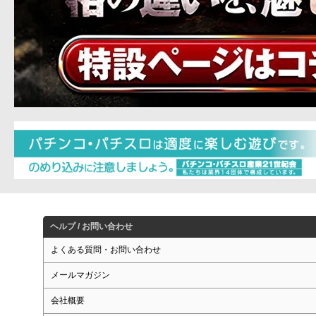
ヘルプ / お問い合わせ
よくある質問・お問い合わせ
メールマガジン
会社概要