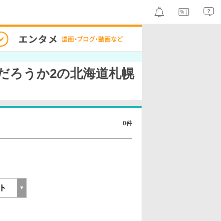
だろうか2の北海道札幌
0件