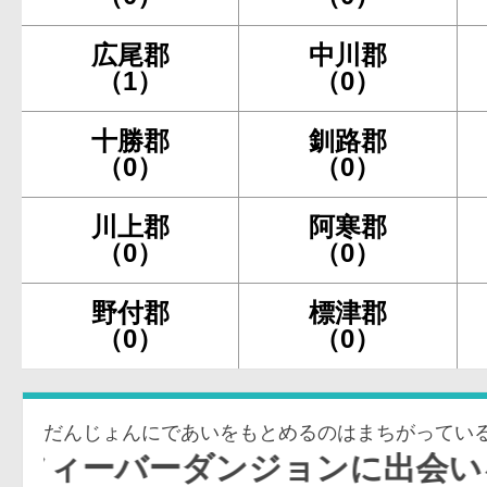
広尾郡
中川郡
（1）
（0）
十勝郡
釧路郡
（0）
（0）
川上郡
阿寒郡
（0）
（0）
野付郡
標津郡
（0）
（0）
だんじょんにであいをもとめるのはまちがっている
ダンジョンに出会いを求めるのは