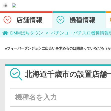
DMMぱちタウン
パチンコ・パチスロ機種情報
eフィーバーダンジョンに出会いを求めるのは間違っているだろうか
北海道千歳市の設置店舗