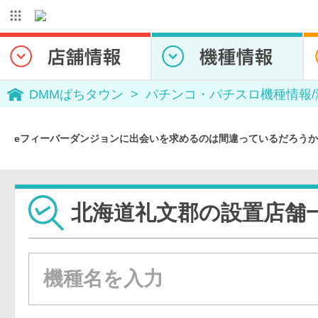
DMMぱちタウン
パチンコ・パチスロ機種情報
eフィーバーダンジョンに出会いを求めるのは間違っているだろうか
北海道礼文郡の設置店舗