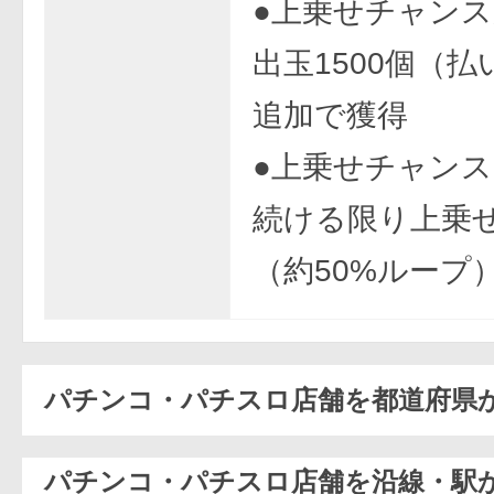
●上乗せチャン
出玉1500個（
追加で獲得
●上乗せチャン
続ける限り上乗
（約50%ループ
パチンコ・パチスロ店舗を都道府県
パチンコ・パチスロ店舗を沿線・駅