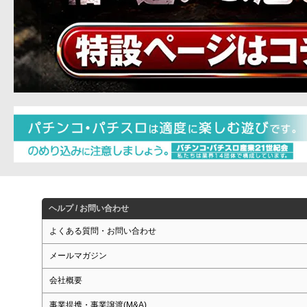
ヘルプ / お問い合わせ
よくある質問・お問い合わせ
メールマガジン
会社概要
事業提携・事業譲渡(M&A)