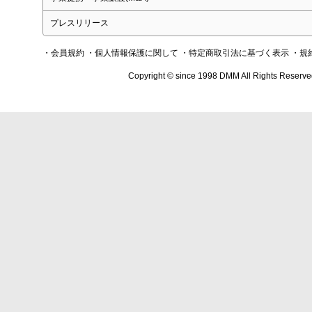
プレスリリース
・会員規約
・個人情報保護に関して
・特定商取引法に基づく表示
・規
Copyright © since 1998 DMM All Rights Reserve