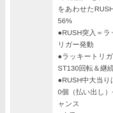
をあわせたRUS
56%
●RUSH突入＝
リガー発動
●ラッキートリ
ST130回転＆継
●RUSH中大当り
0個（払い出し）
ャンス