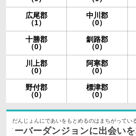
広尾郡
中川郡
（1）
（0）
十勝郡
釧路郡
（0）
（0）
川上郡
阿寒郡
（0）
（0）
野付郡
標津郡
（0）
（0）
だんじょんにであいをもとめるのはまちがっている
ンジョンに出会いを求めるのは間