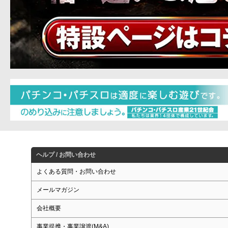
ヘルプ / お問い合わせ
よくある質問・お問い合わせ
メールマガジン
会社概要
事業提携・事業譲渡(M&A)