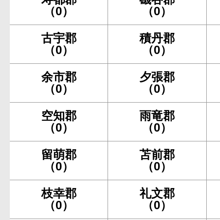
（0）
（0）
古宇郡
積丹郡
（0）
（0）
余市郡
夕張郡
（0）
（0）
空知郡
雨竜郡
（0）
（0）
留萌郡
苫前郡
（0）
（0）
枝幸郡
礼文郡
（0）
（0）