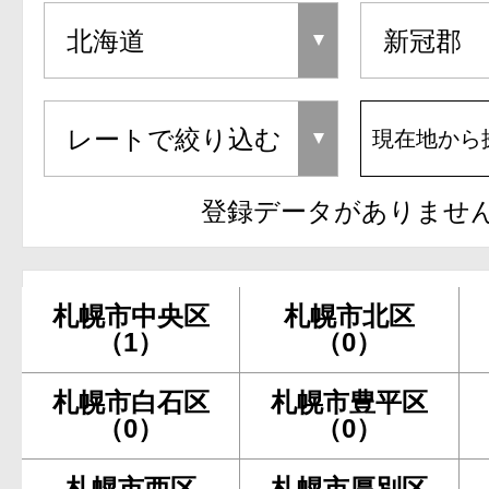
現在地から
登録データがありませ
札幌市中央区
札幌市北区
（1）
（0）
札幌市白石区
札幌市豊平区
（0）
（0）
札幌市西区
札幌市厚別区