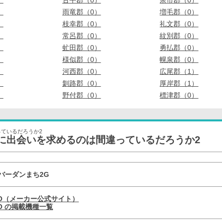
）
古平郡（0）
余市郡（0）
）
雨竜郡（0）
増毛郡（0）
）
枝幸郡（0）
礼文郡（0）
）
常呂郡（0）
紋別郡（0）
）
虻田郡（0）
勇払郡（0）
）
様似郡（0）
幌泉郡（0）
）
河西郡（0）
広尾郡（1）
）
釧路郡（0）
厚岸郡（1）
）
野付郡（0）
標津郡（0）
ているだろうか2
に出会いを求めるのは間違っているだろうか2
バーダンまち2G
YO（メーカー公式サイト）
YO の掲載機種一覧