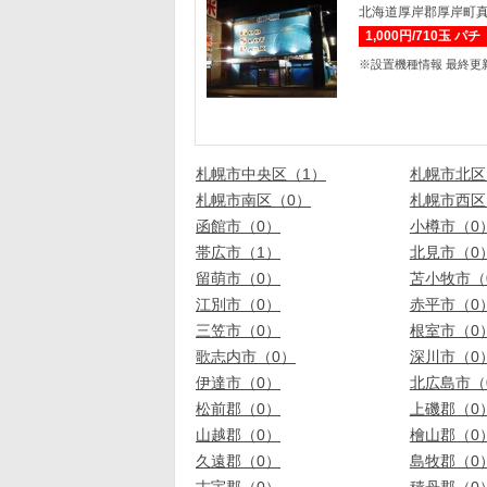
北海道厚岸郡厚岸町真栄
1,000円/710玉 パチ
※設置機種情報 最終更新日 
札幌市中央区（1）
札幌市北区
札幌市南区（0）
札幌市西区
函館市（0）
小樽市（0
帯広市（1）
北見市（0
留萌市（0）
苫小牧市（
江別市（0）
赤平市（0
三笠市（0）
根室市（0
歌志内市（0）
深川市（0
伊達市（0）
北広島市（
松前郡（0）
上磯郡（0
山越郡（0）
檜山郡（0
久遠郡（0）
島牧郡（0