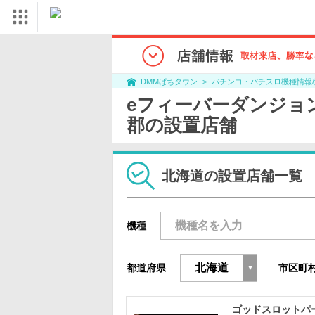
パチンコ・パチスロ機種情報
DMMぱちタウン
eフィーバーダンジョ
郡の設置店舗
北海道の設置店舗一覧
機種
都道府県
市区町
ゴッドスロットパ