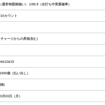
9.9（通常時図柄揃い） 1/99.9（右打ち中実質確率）
R×10カウント
（チャージからの昇格含む）
4&12&15
r1500個（払い出し）
0回転
03月03日（月）