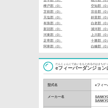
古宇郡（0）
積丹郡（0
樺戸郡（0）
空知郡（0
苫前郡（0）
宗谷郡（0
天塩郡（0）
斜里郡（0
有珠郡（0）
白老郡（0
新冠郡（0）
浦河郡（0
河東郡（0）
上川郡（0
足寄郡（0）
十勝郡（0
阿寒郡（0）
白糠郡（0
だんじょんにであいをもとめるのはまちがっ
eフィーバーダンジョン
型式名
eフィー
メーカー名
SANK
SANK