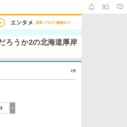
だろうか2の北海道厚岸
1件