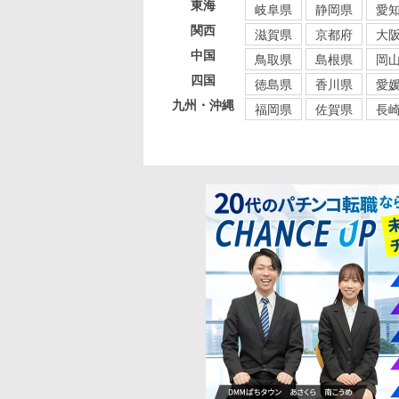
東海
岐阜県
静岡県
愛
関西
滋賀県
京都府
大
中国
鳥取県
島根県
岡
四国
徳島県
香川県
愛
九州・沖縄
福岡県
佐賀県
長