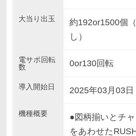
大当り出玉
約192or1500
し）
電サポ回転
0or130回転
数
導入開始日
2025年03月03
機種概要
●図柄揃いとチ
をあわせたRUS