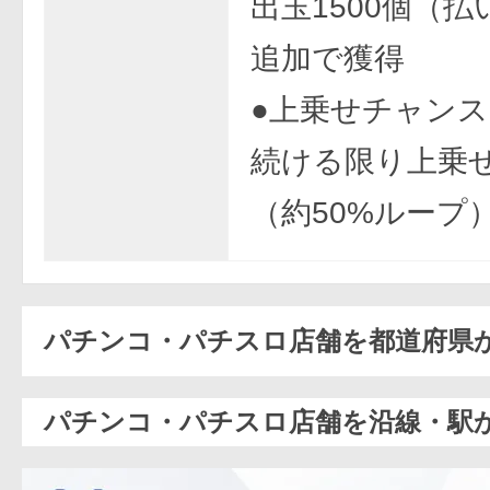
出玉1500個（
追加で獲得
●上乗せチャン
続ける限り上乗
（約50%ループ
パチンコ・パチスロ店舗を都道府県
パチンコ・パチスロ店舗を沿線・駅