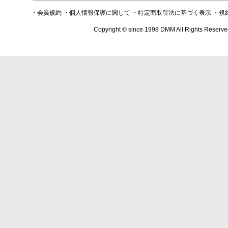
・会員規約
・個人情報保護に関して
・特定商取引法に基づく表示
・規
Copyright © since 1998 DMM All Rights Reserve