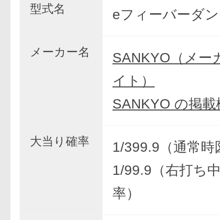
型式名
eフィーバーダン
メーカー名
SANKYO（メ
イト）
SANKYO の掲
大当り確率
1/399.9（通常
1/99.9（右打ち
率）