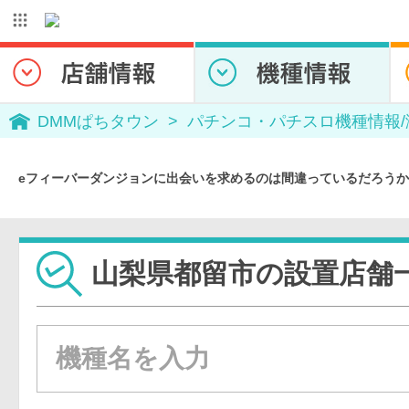
DMMぱちタウン
パチンコ・パチスロ機種情報
eフィーバーダンジョンに出会いを求めるのは間違っているだろうか
山梨県都留市の設置店舗