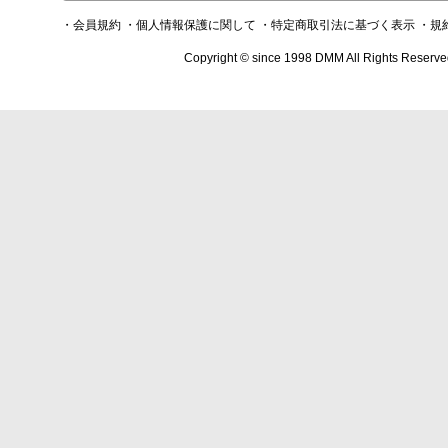
・会員規約
・個人情報保護に関して
・特定商取引法に基づく表示
・規
Copyright © since 1998 DMM All Rights Reserve