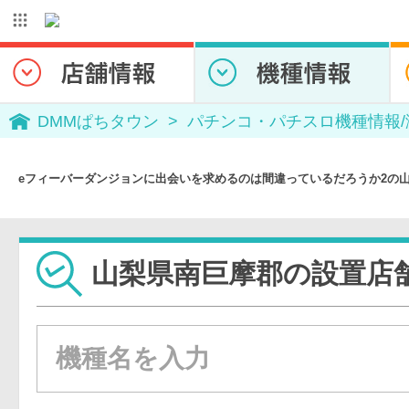
DMMぱちタウン
パチンコ・パチスロ機種情報
eフィーバーダンジョンに出会いを求めるのは間違っているだろうか2の
山梨県南巨摩郡の設置店