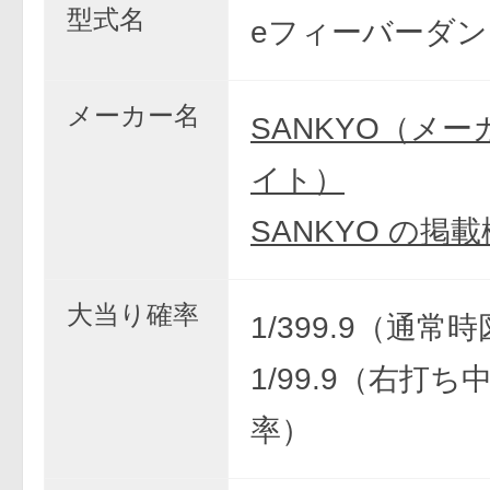
型式名
eフィーバーダン
メーカー名
SANKYO（メ
イト）
SANKYO の掲
大当り確率
1/399.9（通常
1/99.9（右打ち
率）