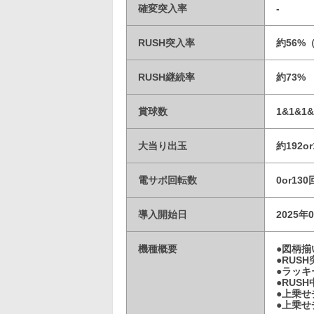
確変突入率
-
RUSH突入率
約56%
RUSH継続率
約73%
賞球数
1&1&1&
大当り出玉
約192o
電サポ回転数
0or13
導入開始日
2025年
機種概要
●図柄揃
●RUS
●ラッキ
●RUS
●上乗せ
●上乗せ