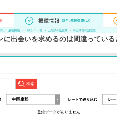
/演出・解析情報
パチンコ一覧
山梨県の設置店
中巨摩郡の設置店
ンに出会いを求めるのは間違っている
検索
村
レートで絞り込む
登録データがありません