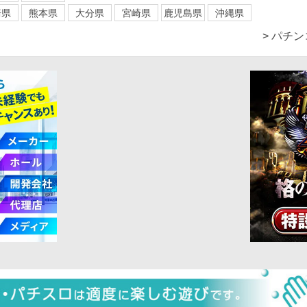
崎県
熊本県
大分県
宮崎県
鹿児島県
沖縄県
> パチ