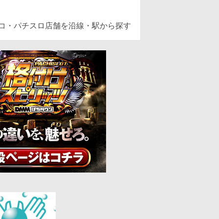
ンコ・パチスロ店舗を沿線・駅から探す