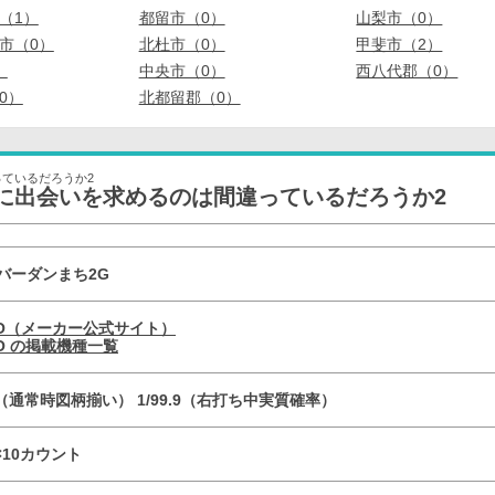
（1）
都留市（0）
山梨市（0）
市（0）
北杜市（0）
甲斐市（2）
）
中央市（0）
西八代郡（0）
0）
北都留郡（0）
ているだろうか2
に出会いを求めるのは間違っているだろうか2
バーダンまち2G
YO（メーカー公式サイト）
YO の掲載機種一覧
9.9（通常時図柄揃い） 1/99.9（右打ち中実質確率）
R×10カウント