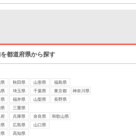
舗を都道府県から探す
城県
秋田県
山形県
福島県
馬県
埼玉県
千葉県
東京都
神奈川県
川県
福井県
山梨県
長野県
知県
三重県
阪府
兵庫県
奈良県
和歌山県
山県
広島県
山口県
媛県
高知県