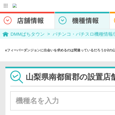
DMMぱちタウン
パチンコ・パチスロ機種情報
eフィーバーダンジョンに出会いを求めるのは間違っているだろうか2の
山梨県南都留郡の設置店