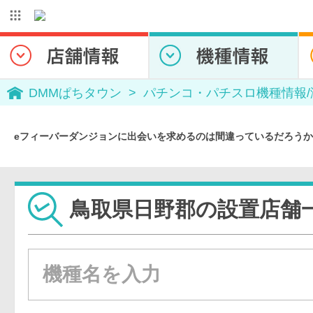
DMMぱちタウン
パチンコ・パチスロ機種情報
eフィーバーダンジョンに出会いを求めるのは間違っているだろうか
鳥取県日野郡の設置店舗