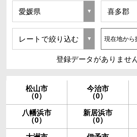
現在地から
登録データがありませ
松山市
今治市
（0）
（0）
八幡浜市
新居浜市
（0）
（0）
大洲市
伊予市