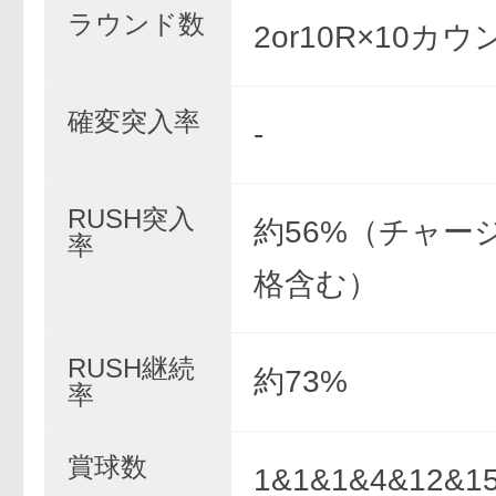
ラウンド数
2or10R×10カウ
確変突入率
-
RUSH突入
約56%（チャー
率
格含む）
RUSH継続
約73%
率
賞球数
1&1&1&4&12&1