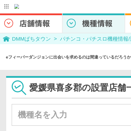
DMMぱちタウン
パチンコ・パチスロ機種情報
eフィーバーダンジョンに出会いを求めるのは間違っているだろうか
愛媛県喜多郡の設置店舗