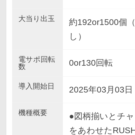
大当り出玉
約192or1500
し）
電サポ回転
0or130回転
数
導入開始日
2025年03月03
機種概要
●図柄揃いとチ
をあわせたRUS