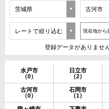
現在地から
登録データがありませ
水戸市
日立市
（0）
（2）
古河市
石岡市
（0）
（1）
龍ヶ崎市
下妻市