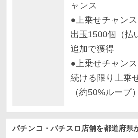
ャンス
●上乗せチャン
出玉1500個（
追加で獲得
●上乗せチャン
続ける限り上乗
（約50%ループ
パチンコ・パチスロ店舗を都道府県