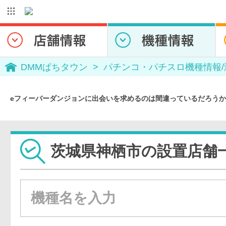
DMMぱちタウン
パチンコ・パチスロ機種情報
eフィーバーダンジョンに出会いを求めるのは間違っているだろうか
茨城県神栖市の設置店舗