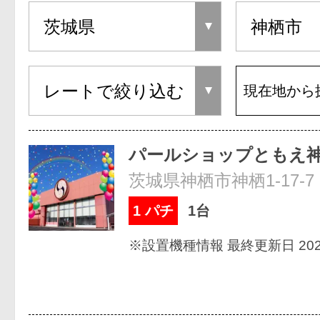
現在地から
パールショップともえ
茨城県神栖市神栖1-17-7
1 パチ
1台
※設置機種情報 最終更新日 2026