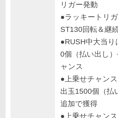
リガー発動
●ラッキートリ
ST130回転＆継
●RUSH中大当り
0個（払い出し）
ャンス
●上乗せチャン
出玉1500個（
追加で獲得
●上乗せチャン