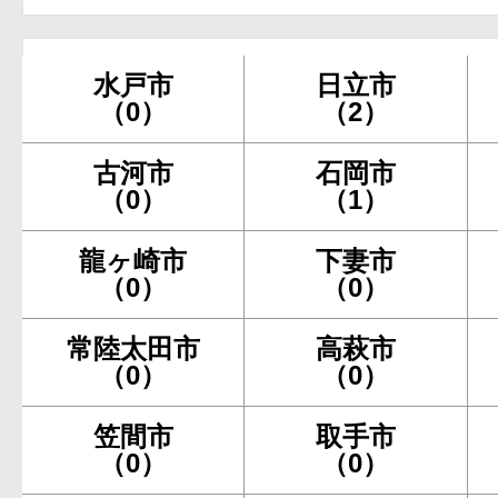
水戸市
日立市
（0）
（2）
古河市
石岡市
（0）
（1）
龍ヶ崎市
下妻市
（0）
（0）
常陸太田市
高萩市
（0）
（0）
笠間市
取手市
（0）
（0）