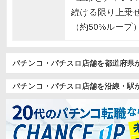
続ける限り上乗
（約50%ループ
パチンコ・パチスロ店舗を都道府県
パチンコ・パチスロ店舗を沿線・駅