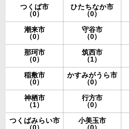
つくば市
ひたちなか市
（0）
（0）
潮来市
守谷市
（0）
（0）
那珂市
筑西市
（0）
（1）
稲敷市
かすみがうら市
（0）
（0）
神栖市
行方市
（1）
（0）
つくばみらい市
小美玉市
（0）
（0）