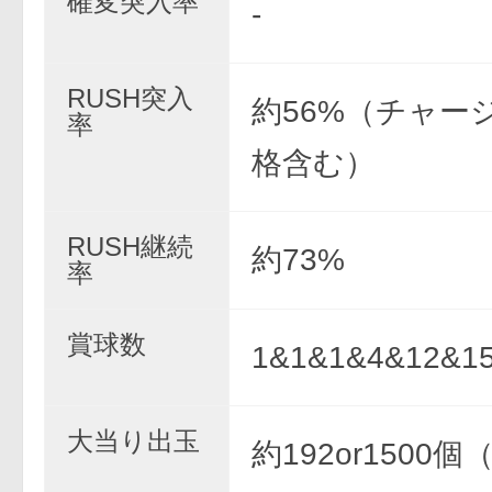
確変突入率
-
RUSH突入
約56%（チャー
率
格含む）
RUSH継続
約73%
率
賞球数
1&1&1&4&12&1
大当り出玉
約192or1500