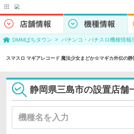
DMMぱちタウン
パチンコ・パチスロ機種情報
スマスロ マギアレコード 魔法少女まどか☆マギカ外伝の
静岡県三島市の設置店舗