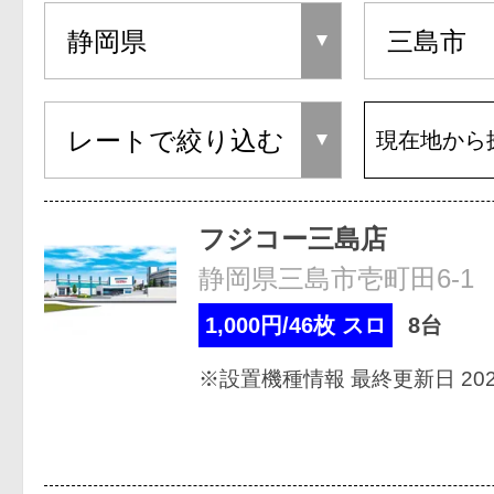
現在地から
フジコー三島店
静岡県三島市壱町田6-1
1,000円/46枚 スロ
8台
※設置機種情報 最終更新日 2026