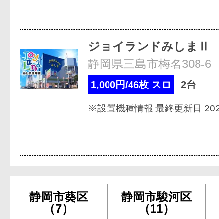
ジョイランドみしまⅡ
静岡県三島市梅名308-6
1,000円/46枚 スロ
2台
※設置機種情報 最終更新日 2026
静岡市葵区
静岡市駿河区
（7）
（11）