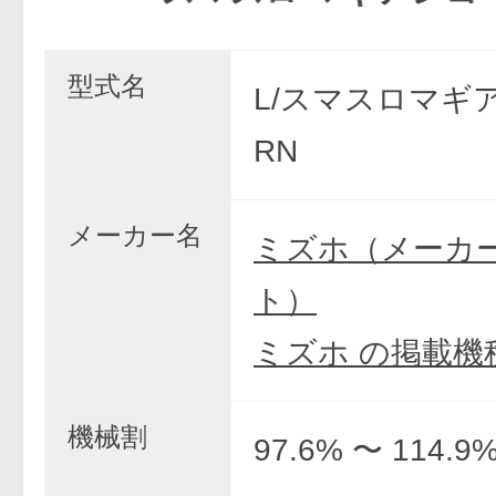
型式名
L/スマスロマギ
RN
メーカー名
ミズホ（メーカ
ト）
ミズホ の掲載機
機械割
97.6% 〜 114.9