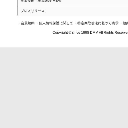
事業提携・事業譲渡(M&A)
プレスリリース
・会員規約
・個人情報保護に関して
・特定商取引法に基づく表示
・規
Copyright © since 1998 DMM All Rights Reserve