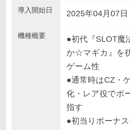
導入開始日
2025年04月07
機種概要
●初代『SLOT
か☆マギカ』を
ゲーム性
●通常時はCZ・
化・レア役でボ
指す
●初当りボーナス