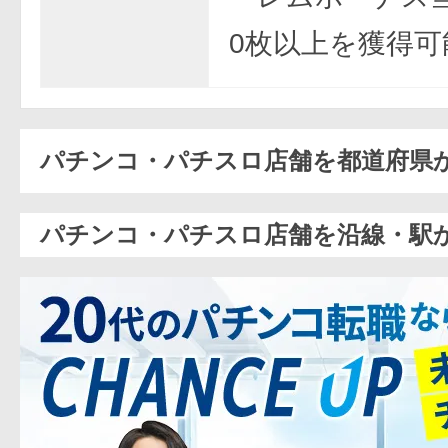
0枚以上を獲得可
パチンコ・パチスロ店舗を都道府県
パチンコ・パチスロ店舗を沿線・駅