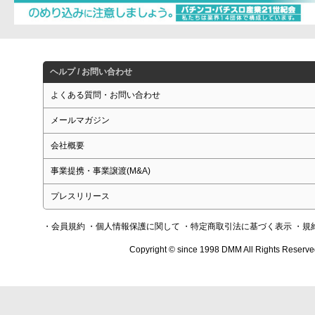
ヘルプ / お問い合わせ
よくある質問・お問い合わせ
メールマガジン
会社概要
事業提携・事業譲渡(M&A)
プレスリリース
・会員規約
・個人情報保護に関して
・特定商取引法に基づく表示
・規
Copyright © since 1998 DMM All Rights Reserve