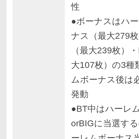
性
●ボーナスはハ
ナス（最大279枚
（最大239枚）・
大107枚）の3
ムボーナス後は必
発動
●BT中はハーレ
orBIGに当選す
ーレムボーナス当