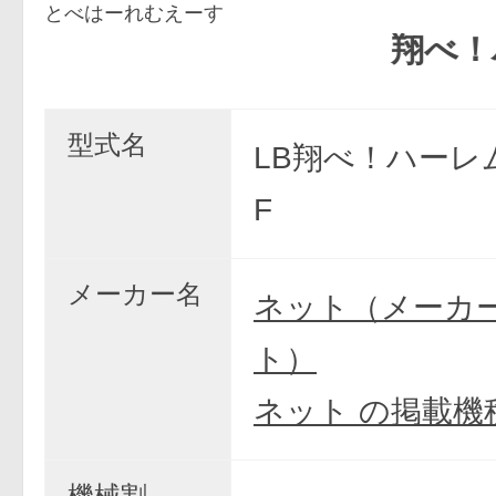
とべはーれむえーす
翔べ！ハー
型式名
LB翔べ！ハーレ
F
メーカー名
ネット（メーカ
ト）
ネット の掲載機
機械割