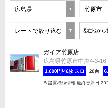
現在地から
ガイア竹原店
広島県竹原市中央4-3-16
1,000円/46枚 スロ
20台
6
※設置機種情報 最終更新日 2026