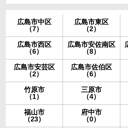
広島市中区
広島市東区
（7）
（2）
広島市西区
広島市安佐南区
（6）
（8）
広島市安芸区
広島市佐伯区
（2）
（6）
竹原市
三原市
（1）
（4）
福山市
府中市
（23）
（0）