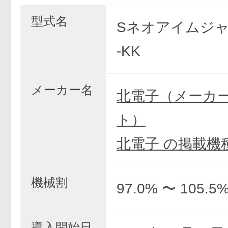
型式名
Sネオアイムジャ
-KK
メーカー名
北電子（メーカ
ト）
北電子 の掲載機
機械割
97.0% 〜 105.5
導入開始日