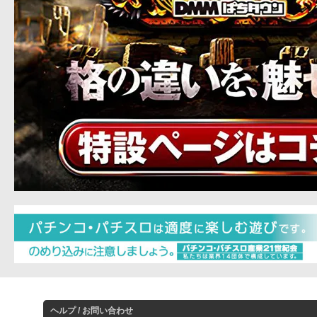
ヘルプ / お問い合わせ