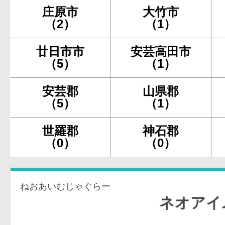
庄原市
大竹市
（2）
（1）
廿日市市
安芸高田市
（5）
（1）
安芸郡
山県郡
（5）
（1）
世羅郡
神石郡
（0）
（0）
ねおあいむじゃぐらー
ネオアイムジ