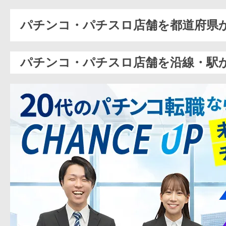
パチンコ・パチスロ店舗を都道府県
パチンコ・パチスロ店舗を沿線・駅