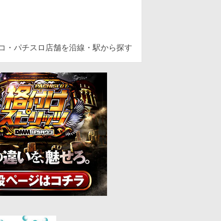
ンコ・パチスロ店舗を沿線・駅から探す