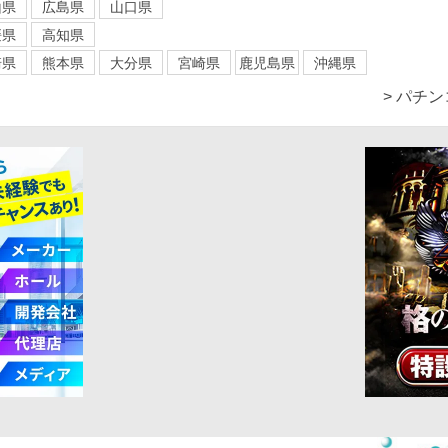
山県
広島県
山口県
媛県
高知県
崎県
熊本県
大分県
宮崎県
鹿児島県
沖縄県
> パチ