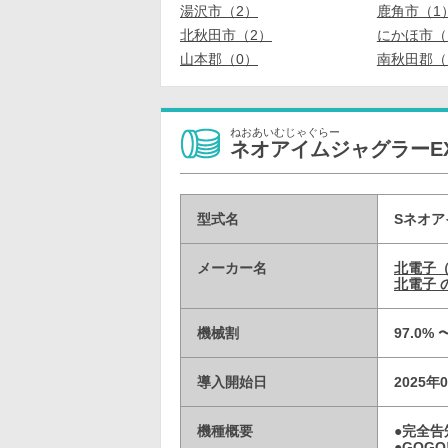
湯沢市（2）
鹿角市（1
北秋田市（2）
にかほ市（
山本郡（0）
南秋田郡（
ねおあいむじゃぐらー
ネオアイムジャグラーE
型式名
Sネオア
メーカー名
北電子
北電子 
機械割
97.0% 
導入開始日
2025年
機種概要
●完全
●GOG