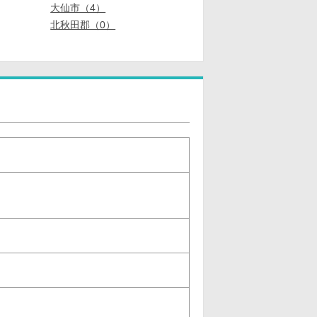
大仙市（4）
北秋田郡（0）