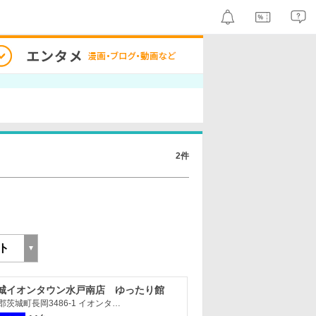
2件
城イオンタウン水戸南店 ゆったり館
茨城町長岡3486-1 イオンタ…