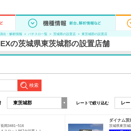
/演出・解析情報
パチスロ一覧
茨城県の設置店
東茨城郡の設置店
EXの茨城県東茨城郡の設置店舗
検索
村
レートで絞り込む
ダイナム茨
岡3481−516
茨城県東茨城郡