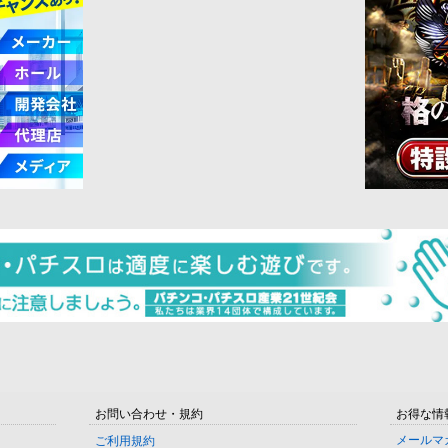
お問い合わせ・規約
お得な情
メールマ
ご利用規約