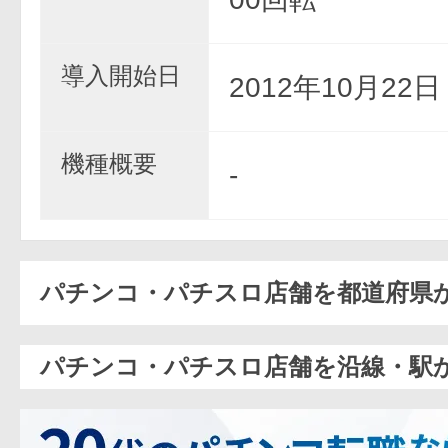
導入開始日
2012年10月22
機種概要
-
パチンコ・パチスロ店舗を都道府県
パチンコ・パチスロ店舗を沿線・駅