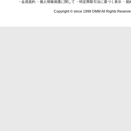
・会員規約
・個人情報保護に関して
・特定商取引法に基づく表示
・規
Copyright © since 1998 DMM All Rights Reserve