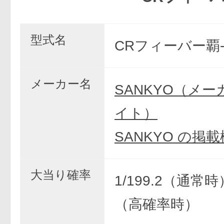
型式名
CRフィーバー覇‐L
メーカー名
SANKYO（メ
イト）
SANKYO の掲
大当り確率
1/199.2（通常時）
（高確率時）