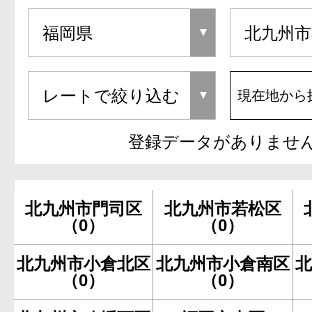
現在地から
登録データがありませ
北九州市門司区
北九州市若松区
（0）
（0）
北九州市小倉北区
北九州市小倉南区
（0）
（0）