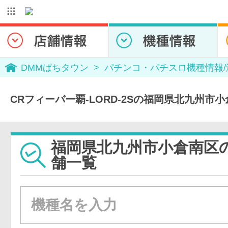
DMMぱちタウン
パチンコ・パチスロ機種情報
CRフィーバー覇‐LORD‐2Sの福岡県北九州市
福岡県北九州市小倉南区
舗一覧