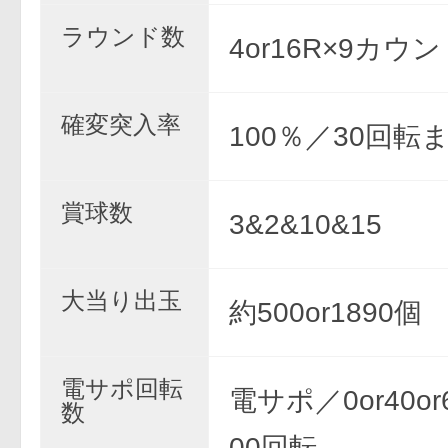
ラウンド数
4or16R×9カウ
確変突入率
100％／30回転
賞球数
3&2&10&15
大当り出玉
約500or1890個
電サポ回転
電サポ／0or40or6
数
00回転