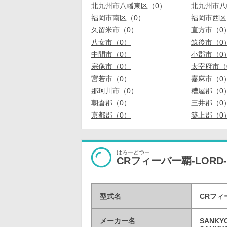
北九州市八幡東区（0）
北九州市八
福岡市南区（0）
福岡市西区
久留米市（0）
直方市（0
八女市（0）
筑後市（0
中間市（0）
小郡市（0
宗像市（0）
太宰府市（
宮若市（0）
嘉麻市（0
那珂川市（0）
糟屋郡（0
朝倉郡（0）
三井郡（0
京都郡（0）
築上郡（0
はろーどつー
CRフィーバー覇‐LORD‐
型式名
CRフィー
メーカー名
SANK