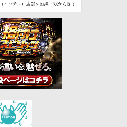
ンコ・パチスロ店舗を沿線・駅から探す