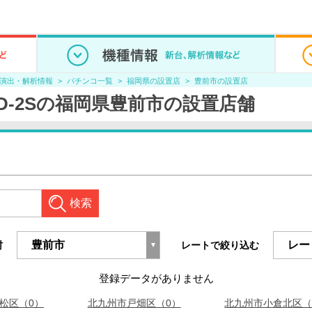
/演出・解析情報
パチンコ一覧
福岡県の設置店
豊前市の設置店
RD‐2Sの福岡県豊前市の設置店舗
検索
村
レートで絞り込む
登録データがありません
松区（0）
北九州市戸畑区（0）
北九州市小倉北区（