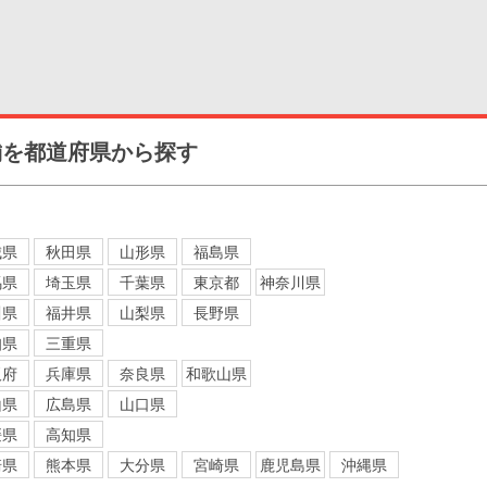
舗を都道府県から探す
城県
秋田県
山形県
福島県
馬県
埼玉県
千葉県
東京都
神奈川県
川県
福井県
山梨県
長野県
知県
三重県
阪府
兵庫県
奈良県
和歌山県
山県
広島県
山口県
媛県
高知県
崎県
熊本県
大分県
宮崎県
鹿児島県
沖縄県