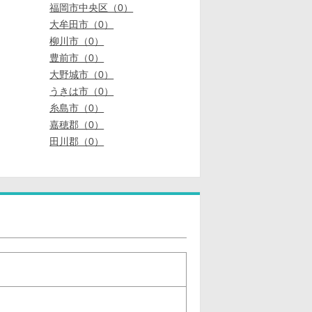
福岡市中央区（0）
大牟田市（0）
柳川市（0）
豊前市（0）
大野城市（0）
うきは市（0）
糸島市（0）
嘉穂郡（0）
田川郡（0）