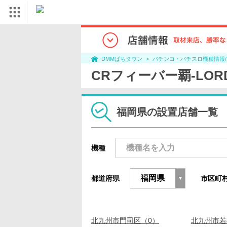
パチンコ・パチスロ機種情報
DMMぱちタウン
CRフィーバー覇‐LO
福岡県の設置店舗一覧
機種
都道府県
市区町
北九州市門司区（0）
北九州市若