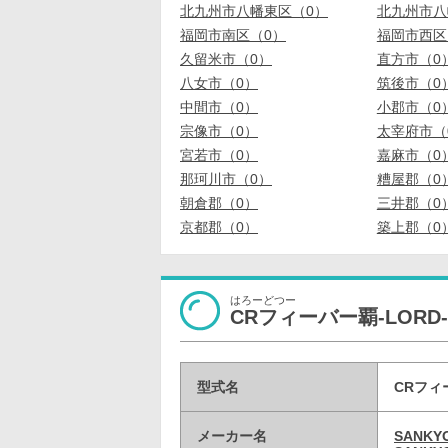
北九州市八幡東区（0）
北九州市八
福岡市南区（0）
福岡市西区
久留米市（0）
直方市（0
八女市（0）
筑後市（0
中間市（0）
小郡市（0
宗像市（0）
太宰府市（
宮若市（0）
嘉麻市（0
那珂川市（0）
糟屋郡（0
朝倉郡（0）
三井郡（0
京都郡（0）
築上郡（0
はろーどつー
CRフィーバー覇‐LORD‐
型式名
CRフィー
メーカー名
SANK