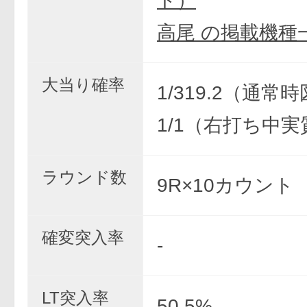
ト）
高尾 の掲載機種
大当り確率
1/319.2（通常
1/1（右打ち中実
ラウンド数
9R×10カウント
確変突入率
-
LT突入率
50.5%