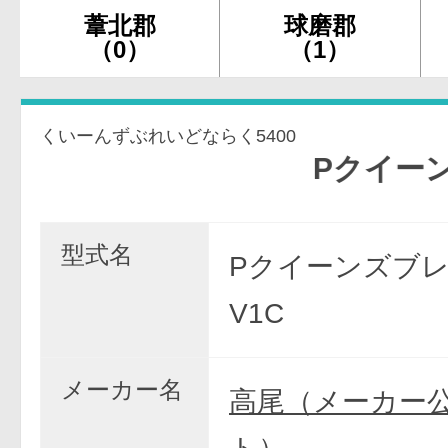
葦北郡
球磨郡
（0）
（1）
くいーんずぶれいどならく5400
Pクイーンズブレ
型式名
Pクイーンズブ
V1C
メーカー名
高尾（メーカー