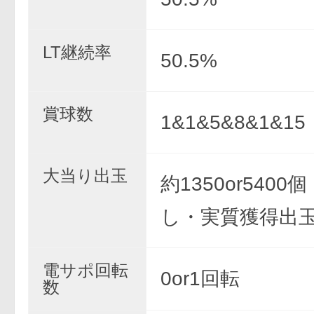
LT継続率
50.5%
賞球数
1&1&5&8&1&15
大当り出玉
約1350or540
し・実質獲得出
電サポ回転
0or1回転
数