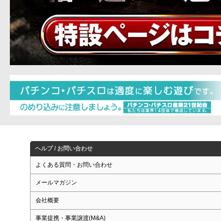
ヘルプ / お問い合わせ
よくある質問・お問い合わせ
メールマガジン
会社概要
事業提携・事業譲渡(M&A)